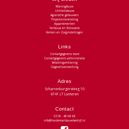
Woningbouw
Utiliteitsbouw
Agrarische gebouwen
Projectontwikkeling
Appartementen
Verbouw en Renovatie
Kerken en Zorginstellingen
Links
Contactgegevens team
Contactgegevens administratie
Belastingverklaring
Gegevensverwerking
Adres
Scharrenburgersteeg 10
6741 LT Lunteren
Contact
0318 - 48 68 68
info@hardemanbouwbedrijf.nl