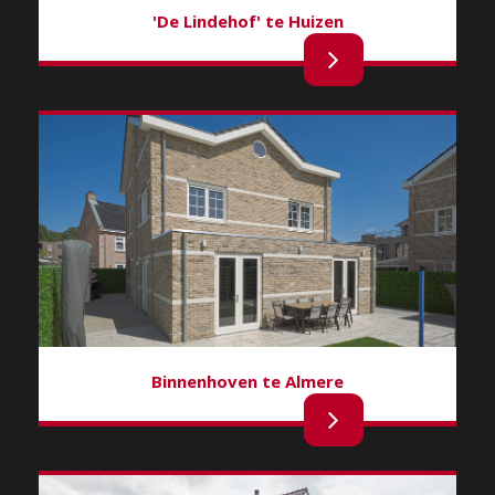
'De Lindehof' te Huizen
Binnenhoven te Almere