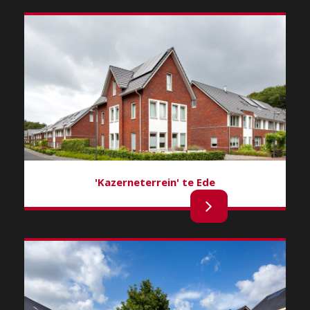
'Kazerneterrein' te Ede