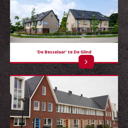
'De Besselaar' te De Glind